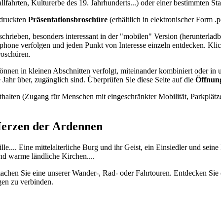
hrten, Kulturerbe des 19. Jahrhunderts...) oder einer bestimmten St
edruckten
Präsentationsbroschüre
(erhältlich in elektronischer Form .
eschrieben, besonders interessant in der "mobilen" Version (herunterlad
hone verfolgen und jeden Punkt von Interesse einzeln entdecken. Klick
roschüren.
nnen in kleinen Abschnitten verfolgt, miteinander kombiniert oder in
Jahr über, zugänglich sind. Überprüfen Sie diese Seite auf die
Öffnung
halten (Zugang für Menschen mit eingeschränkter Mobilität, Parkplätz
erzen der Ardennen
.. Eine mittelalterliche Burg und ihr Geist, ein Einsiedler und seine
nd warme ländliche Kirchen....
machen Sie eine unserer Wander-, Rad- oder Fahrtouren. Entdecken Sie
en zu verbinden.