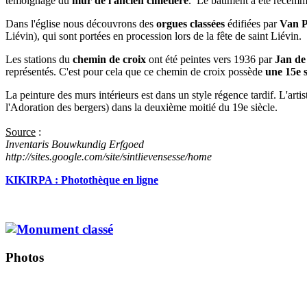
témoignage du
mur de l'ancien cimetière
. Le bâtiment a été récemm
Dans l'église nous découvrons des
orgues classées
édifiées par
Van P
Liévin), qui sont portées en procession lors de la fête de saint Liévin.
Les stations du
chemin de croix
ont été peintes vers 1936 par
Jan d
représentés. C'est pour cela que ce chemin de croix possède
une 15e s
La peinture des murs intérieurs est dans un style régence tardif. L'arti
l'Adoration des bergers) dans la deuxième moitié du 19e siècle.
Source
:
Inventaris Bouwkundig Erfgoed
http://sites.google.com/site/sintlievensesse/home
KIKIRPA : Photothèque en ligne
Photos